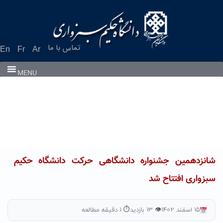
Ski
t
conten
تماس با ما
En
Fr
Ar
MENU
شانزدهمین جشنواره دانشگاهی حرکت دانشگاه حکیم
سبزواری افتتاح شد
۱۵ اسفند ۱۴۰۲
👁 ۱۳ بازدید
⏱ ۱ دقیقه مطالعه