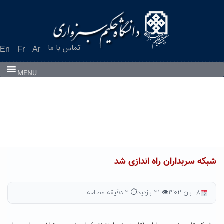
Ski
t
conten
تماس با ما
En
Fr
Ar
MENU
شبکه سربداران راه اندازی شد
۸ آبان ۱۴۰۲
👁 ۲۱ بازدید
⏱ ۲ دقیقه مطالعه