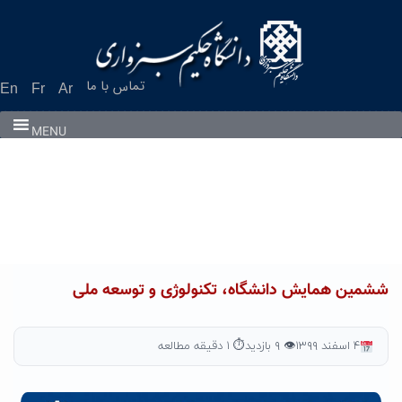
Ski
t
conten
تماس با ما
En
Fr
Ar
MENU
ششمین همایش دانشگاه، تکنولوژی و توسعه ملی
۴ اسفند ۱۳۹۹
👁 ۹ بازدید
⏱ ۱ دقیقه مطالعه