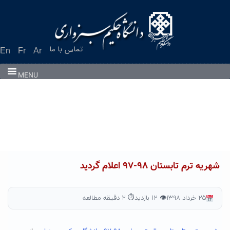
Ski
t
conten
تماس با ما
En
Fr
Ar
MENU
شهریه ترم تابستان ۹۸-۹۷ اعلام گردید
۲۵ خرداد ۱۳۹۸
👁 ۱۲ بازدید
⏱ ۲ دقیقه مطالعه