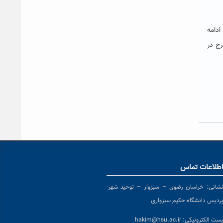
ر کارشناسی ارشدسال ۱۴۰۱ که مایل به ادامه
ج در
طلاعات تماس
شانی:
خراسان رضوی – سبزوار – توحید شهر-
ردیس دانشگاه حکیم سبزواری
ست الکترونیکی:
hakim@hsu.ac.ir