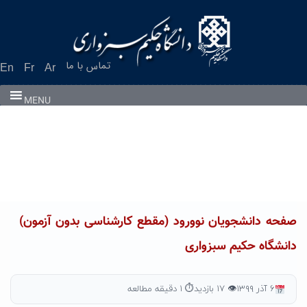
Ski
t
conten
تماس با ما
En
Fr
Ar
MENU
صفحه دانشجویان نوورود (مقطع کارشناسی بدون آزمون)
دانشگاه حکیم سبزواری
۶ آذر ۱۳۹۹
👁 ۱۷ بازدید
⏱ ۱ دقیقه مطالعه