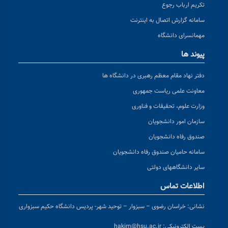
تکریم ارباب رجوع
سامانه گزارش اتصال به اینترنت
مهمانسرای دانشگاه
پیوند ها
دفتر نهاد مقام معظم رهبری در دانشگاه ها
معاونت علمی ریاست جمهوری
وزارت علوم، تحقیقات و فناوری
سازمان امور دانشجویان
صندوق رفاه دانشجویان
سامانه حامیان صندوق رفاه دانشجویان
سایر دانشگاههای دولتی
اطلاعات تماس
نشانی:
خراسان رضوی – سبزوار – توحید شهر- پردیس دانشگاه حکیم سبزواری
پست الکترونیکی:
hakim@hsu.ac.ir