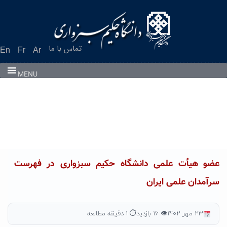
Ski
t
conten
تماس با ما
En
Fr
Ar
MENU
عضو هیأت علمی دانشگاه حکیم سبزواری در فهرست
سرآمدان علمی ایران
۲۳ مهر ۱۴۰۲
👁 ۱۶ بازدید
⏱ ۱ دقیقه مطالعه