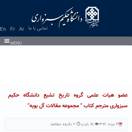
Ski
t
conten
تماس با ما
En
Fr
Ar
MENU
عضو هیات علمی گروه تاریخ تشیع دانشگاه حکیم
سبزواری مترجم کتاب " مجموعه مقالات آل بویه"
۴ مرداد ۱۳۹۶
👁 ۱۵ بازدید
⏱ ۲ دقیقه مطالعه