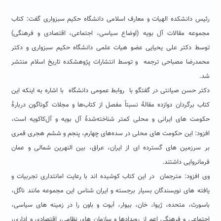
رئیس دانشکده الهیات و معارف اسلامی دانشگاه حکیم سبزواری گفت: کتاب
مجموعه مقالات آل بویه (اوضاع سیاسی، اجتماعی، اقتصادی و فرهنگی)
توسط دکتر علی یحیایی عضو هیات علمی دانشگاه حکیم سبزواری و دکتر
محمدرضا مصباحی ترجمه و توسط انتشارات پژوهشکده تاریخ اسلام منتشر
شد.
دکتر حسن صیانتی در گفتگو با روابط عمومی دانشگاه با اشاره به اینکه این
کتاب برگردان دوازده مقالۀ نسبتاً مفصل از کتاب‌ها و مجلات گوناگون دربارۀ
حکومت های ایرانی و محلی کمتر شناخته‌شدۀ آل بویه و آل‌کاکویه است،
افزود: این حکومت های محلی در سده‌های چهارم، پنجم و ششم هجری قمری
بر سرزمین های گسترده ای از ایران، عراق، بین النهرین شمالی و عمان
فرمانروایی داشتند.
وی افزود: مترجمان در این کتاب کوشیده اند با رعایت امانتداری تجربیات و
یافته های نویسندگان بسیار برجسته و ایران شناس این مجموعه مانند ناگل،
باسورث، متحده، ژیوا، خان، بیوار، اَبوت و باون را در زمینه های سیاسی،
اجتماعی و فرهنگی اعم از رویدادها و سازمان های نظامی، اقتصادی و اداری،