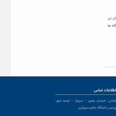
، ادامه داد:امسال نیز
اه ها
طلاعات تماس
شانی:
خراسان رضوی – سبزوار – توحید شهر-
ردیس دانشگاه حکیم سبزواری