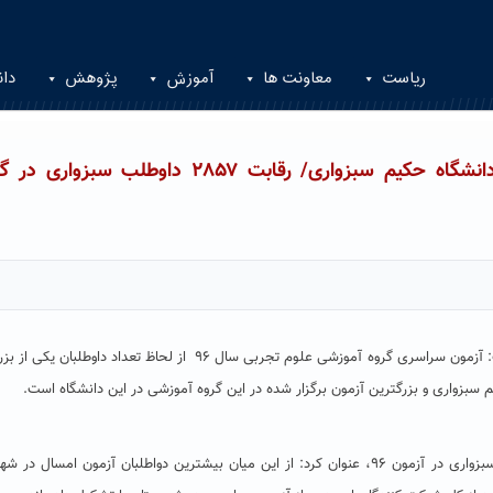
ریاست
معاونت ها
آموزش
پژوهش
دان
آغاز یکی از بزرگترین آزمون های سراسری در دانشگاه حکیم سبزواری/ رقابت ۲۸۵۷ داوطلب سبزو
معاون آموزش و تحصیلات تکمیلی دانشگاه حکیم سبزواری گفت: آزمون سراسری گروه آموزشی علوم تجربی سال ۹۶ از لحاظ تعداد داوط
دکتر بهمن کروجی با اشار به رقابت پنج هزار و دوازده داوطلب سبزواری در آزمون ۹۶، عنوان کرد: از این میان بیشترین دواطلبان آزمون امسا