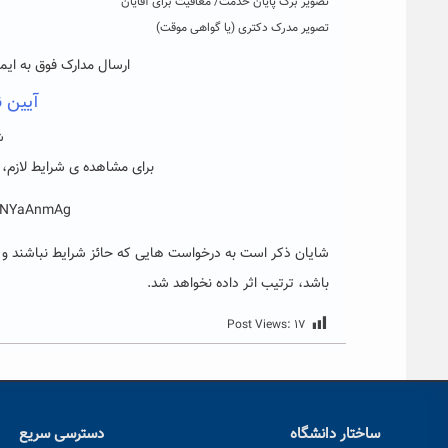
تصویر برگ پایان خدمت/ معافیت برای آقایان
تصویر مدرک دکتری (یا گواهی موقت)
ارسال مدارک فوق به ای
آیین 
ش
برای مشاهده ی شرایط لازم، لط
goNYaAnmAg
شایان ذکر است به درخواست هایی که حائز شرایط نباشند و ی
باشد، ترتیب اثر داده نخواهد شد.
Post Views:
۱۷
ساختار دانشگاه
دسترسی سریع