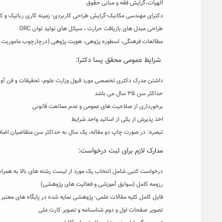
الهیات،گرایش فقه و مبانی حقوق
دکترای مهندسی مکانیک-گرایش طراحی کاربردی- زمینه کاری رباتیک و کن
طراحی مبدل های بازیافت حرارت ، سیکل های تولید توان ORC
مطالعات فرهنگی، اسطوره پژوهی، هویت پژوهی (درچارچوب ماموریت 
شرایط عمومی محقق پسا دکترا:
داشتن مدرک دکتری تخصصی مورد قبول وزارت علوم، تحقیقات و فن آوری
حداکثر سن ۳۵ سال می باشد
برخورداری از صلاحیت های عمومی و عدم ممانعت قانونی
اخذ پذیرش از یکی از اساتید واجد شرایط
تبصره: در صورت چاپ دو مقاله، یک سال به حداکثر سن متقاضیان اضافه می گرد
مدارک لازم برای ثبت درخواست:
درخواست کتبی شامل انتخاب یک مورد از لیست رشته های بالا به همراه
رزومه کامل (سوابق آموزشی و فعالیت های پژوهشی)
فایل کامل کلیه مقالات علمی- پژوهشی نمایه شده در پایگاه های معتبر 
تصویر صفحات اول و دوم شناسنامه و تصویر کارت ملی