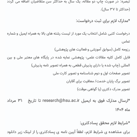
تبصره: در صورت چاپ دو مقاله، یک سال به حداکثر سن متقاضیان اضافه می گردد
(حداکثر تا ۳۷ سال).
*مدارک لازم برای ثبت درخواست:
درخواست کتبی شامل انتخاب یک مورد از لیست رشته های بالا به همراه ایمیل و شماره
تماس
رزومه کامل (سوابق آموزشی و فعالیت های پژوهشی)
فایل کامل کلیه مقالات علمی- پژوهشی نمایه شده در پایگاه های معتبر ملی و بین
المللی (چاپ شده یا دارای پذیرش قطعی به همراه تصویر نامه پذیرش)
تصویر صفحات اول و دوم شناسنامه و تصویر کارت ملی
تصویر برگ پایان خدمت/ معافیت برای آقایان
تصویر مدرک دکتری (یا گواهی موقت)
*ارسال مدارک فوق به ایمیل
research@hsu.ac.ir
تا تاریخ
۳۱ مرداد
ماه ۱۴۰۴
*شرایط لازم محقق پسادکتری
:
برای مشاهده ی شرایط لازم، لطفاً آیین نامه ی پسادکتری را از لینک زیر دانلود