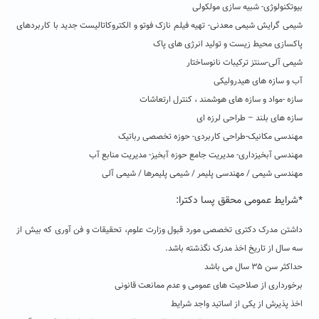
بیوتکنولوژی- شبیه سازی مولکولی
شیمی گرایش شیمی معدنی- تهیه فیلم نازک فوتو و الکتروکاتالیست جدید با کاربردهای
پاکسازی محیط زیست و تولید انرژی های پاک
شیمی آلی-سنتز ترکیبات نانوساختار
آب و سازه های هیدرولیکی
سازه -مواد و سازه های هوشمند ، کنترل ارتعاشات
سازه های بلند – طراحی لرزه ای
مهندسی مکانیک-طراحی کاربردی- حوزه تخصصی رباتیک
مهندسی آبخیزداری- مدیریت جامع حوزه آبخیز- مدیریت منابع آب
مهندسی شیمی / مهندسی پلیمر / شیمی پلیمرها / شیمی آلی
*شرایط عمومی محقق پسا دکترا:
داشتن مدرک دکتری تخصصی مورد قبول وزارت علوم، تحقیقات و فن آوری که بیش از
سه سال از تاریخ اخذ مدرک نگذشته باشد.
حداکثر سن ۳۵ سال می باشد
برخورداری از صلاحیت های عمومی و عدم ممانعت قانونی
اخذ پذیرش از یکی از اساتید واجد شرایط