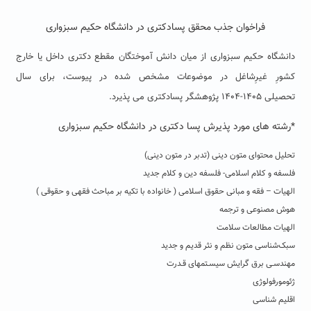
فراخوان جذب محقق پسادکتری در دانشگاه حکیم سبزواری
دانشگاه حکیم سبزواری از میان دانش آموختگان مقطع دکتری داخل یا خارج
کشورِ غیرِشاغل در موضوعات مشخص شده در پیوست، برای سال
تحصیلی ۱۴۰۵-۱۴۰۴ پژوهشگر پسادکتری می پذیرد.
*رشته های مورد پذیرش پسا دکتری در دانشگاه
حکیم سبزواری
تحلیل محتوای متون دینی (تدبر در متون دینی)
فلسفه و کلام اسلامی- فلسفه دین و کلام جدید
الهیات – فقه و مبانی حقوق اسلامی ( خانواده با تکیه بر مباحث فقهی و حقوقی )
هوش مصنوعی و ترجمه
الهیات مطالعات سلامت
سبک‌شناسی متون نظم و نثر قدیم و جدید
مهندسـی برق گرایش سیسـتمهای قـدرت
ژئومورفولوژی
اقلیم شناسی