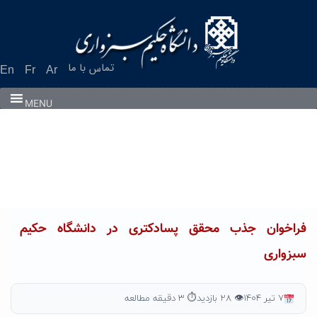
Ski
t
conten
تماس با ما
En
Fr
Ar
MENU
فراخوان جذب محقق پسادکتری در دانشگاه حکیم
سبزواری
۷ تیر ۱۴۰۴
👁 ۲۸ بازدید
⏱ ۳ دقیقه مطالعه