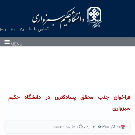
Ski
t
conten
تماس با ما
En
Fr
Ar
MENU
فراخوان جذب محقق پسادکتری در دانشگاه حکیم
سبزواری
۲۰ آذر ۱۴۰۰
👁 ۲۱ بازدید
⏱ ۱ دقیقه مطالعه