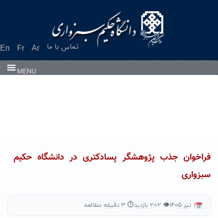
Ski
t
conten
تماس با ما
En
Fr
Ar
MENU
فراخوان جذب پژوهشگر پسادکتری در دانشگاه حکیم
سبزواری
۱ تیر ۱۴۰۵
👁 ۲۰۲ بازدید
⏱ ۳ دقیقه مطالعه