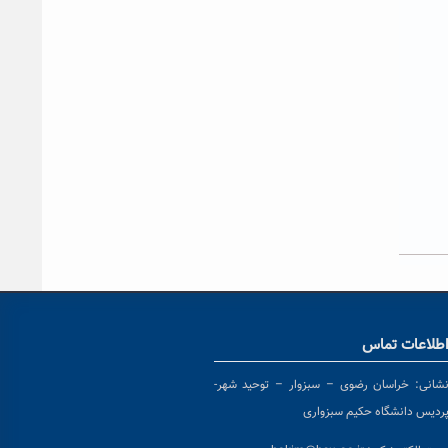
طلاعات تماس
شانی:
خراسان رضوی – سبزوار – توحید شهر-
ردیس دانشگاه حکیم سبزواری