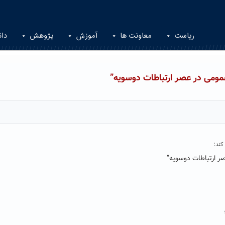
ریاست
معاونت ها
آموزش
پژوهش
دان
عمومی در عصر ارتباطات دوسویه”
کند:
صر ارتباطات دوسویه”