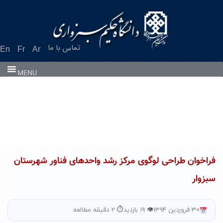
Ski
t
conten
تماس با ما
En
Fr
Ar
MENU
فراخوان طراحی لوگوی مرکز رشد واحدهای فناور شهرستان
سبزوار
۳۰ فروردین ۱۳۹۴
👁 ۱۹ بازدید
⏱ ۲ دقیقه مطالعه