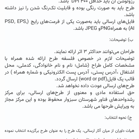
رزولوشن آن باید حداقل DPI ۳۰۰ باشد.
طرح باید به صورت رنگی بوده و قابلیت تک‌رنگ شدن را نیز داشته
باشد.
فایل‌های ارسالی باید به‌صورت یکی از فرمت‌های رایج (PSD, EPS,
AI) به همراهPNGو JPEG باشد.
ب) توضیحات:
طراحان می‌توانند حداکثر ۳ اثر ارائه نمایند.
توضیحات لازم در خصوص فلسفه طرح ارائه شده همراه با
مشخصات کامل طراح (شامل؛ نام و نام خانوادگی، کدملی، محل
اشتغال ،آدرس پستی، آدرس پست الکترونیکی و شماره همراه ) در
قالب یک فایل(word or pdf) ارسال گردد.
طرح‌های ارسالی عودت داده نخواهد ‌شد.
حق استفاده مادی و معنوی از طرح‌های ارسالی، برای مرکز
رشدواحدهای فناور شهرستان سبزوار محفوظ بوده و این مرکز مجاز
به ویرایش طرحها می باشد.
ج) نحوه انتخاب:
هیات داوران از میان آثار ارسالی، یک طرح را به عنوان طرح برگزیده انتخاب نموده