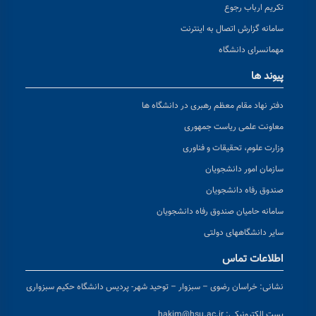
تکریم ارباب رجوع
سامانه گزارش اتصال به اینترنت
مهمانسرای دانشگاه
پیوند ها
دفتر نهاد مقام معظم رهبری در دانشگاه ها
معاونت علمی ریاست جمهوری
وزارت علوم، تحقیقات و فناوری
سازمان امور دانشجویان
صندوق رفاه دانشجویان
سامانه حامیان صندوق رفاه دانشجویان
سایر دانشگاههای دولتی
اطلاعات تماس
نشانی:
خراسان رضوی – سبزوار – توحید شهر- پردیس دانشگاه حکیم سبزواری
پست الکترونیکی:
hakim@hsu.ac.ir