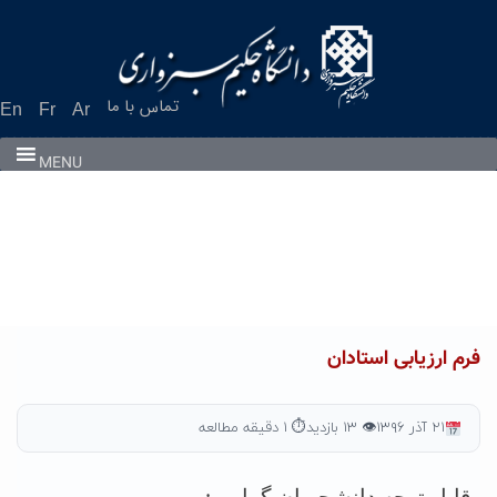
Ski
t
conten
تماس با ما
En
Fr
Ar
MENU
فرم ارزیابی استادان
۲۱ آذر ۱۳۹۶
👁 ۱۳ بازدید
⏱ ۱ دقیقه مطالعه