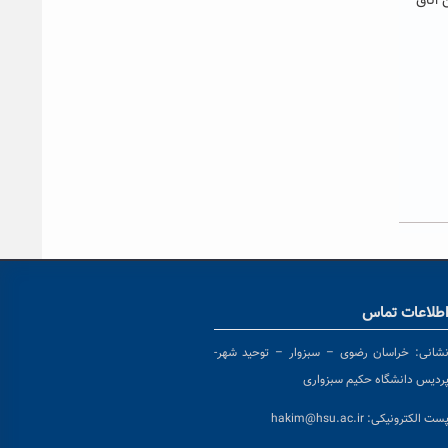
 اتاق
طلاعات تماس
شانی:
خراسان رضوی – سبزوار – توحید شهر-
ردیس دانشگاه حکیم سبزواری
ست الکترونیکی:
hakim@hsu.ac.ir