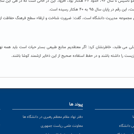
وی با بیان اینکه مساحت فضای سبز دانشگاه حکیم سبزواری از بدو تاسیس تا سال ۹۲، حدود ۳۲ هکتار بود، افزود: این در حالی است که در ط
 سال ۹۵ به ۴۰ هکتار رسیده است.
ی مجموعه مدیریت دانشگاه است، گفت: ضرورت شناخت و ارتقاء سطح فرهنگ حفاظت از 
لی می طلبد، خاطرنشان کرد: اگر معتقدیم منابع طبیعی بستر حیات است باید همه نها
ت را داشته باشند و در حفظ استفاده صحیح از این ذخایر ازشمند کوشا باشند.
پیوند ها
ا
ن
دفتر نهاد مقام معظم رهبری در دانشگاه ها
پ
س دانشگاه
معاونت علمی ریاست جمهوری