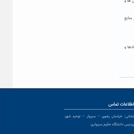
ی این سال ها و
منابع
دها و
طلاعات تماس
شانی:
خراسان رضوی – سبزوار – توحید شهر-
ردیس دانشگاه حکیم سبزواری