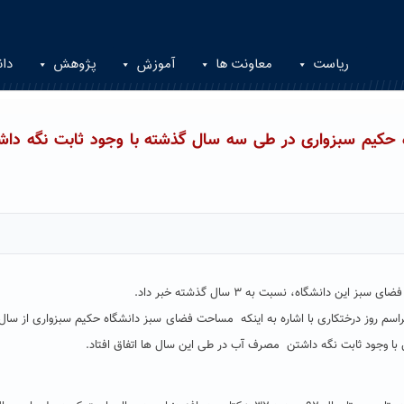
ریاست
معاونت ها
آموزش
پژوهش
دان
شگاه حکیم سبزواری در طی سه سال گذشته با وجود ثابت نگه داش