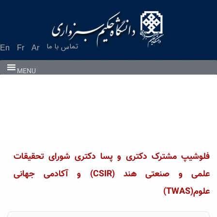
Ski
t
conten
تماس با ما
En
Fr
Ar
MENU
فلوشیپ مشترک دکتری و پسا دکتری شورای تحقیقات
علمی و صنعتی هند (CSIR) و آکادمی جهانی
علوم(TWAS)