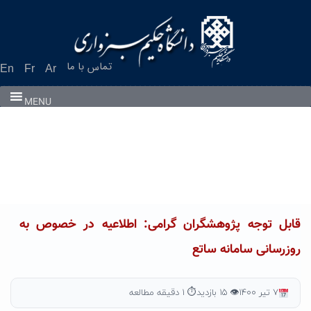
Ski
t
conten
تماس با ما
En
Fr
Ar
MENU
قابل توجه پژوهشگران گرامی: اطلاعیه در خصوص به
روزرسانی سامانه ساتع
۷ تیر ۱۴۰۰
👁 ۱۵ بازدید
⏱ ۱ دقیقه مطالعه