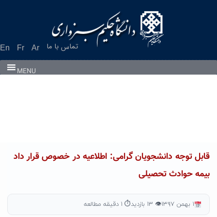
Ski
t
conten
تماس با ما
En
Fr
Ar
MENU
قابل توجه دانشجویان گرامی: اطلاعیه در خصوص قرار داد
بیمه حوادث تحصیلی
۱ بهمن ۱۳۹۷
👁 ۱۳ بازدید
⏱ ۱ دقیقه مطالعه