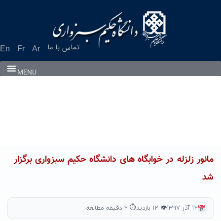
Ski
t
conten
تماس با ما
En
Fr
Ar
MENU
مانور زلزله در خوابگاه های دانشگاه حکیم سبزواری برگزار
شد
۱۲ آذر ۱۳۹۷
👁 ۱۲ بازدید
⏱ ۲ دقیقه مطالعه