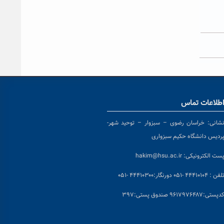
طلاعات تماس
شانی:
خراسان رضوی – سبزوار – توحید شهر-
ردیس دانشگاه حکیم سبزواری
ست الکترونیکی:
hakim@hsu.ac.ir
لفن : ۴۴۴۱۰۱۰۴ -۰۵۱
دورنگار:۴۴۴۱۰۳۰۰ -۰۵۱
د
پستی:۹۶۱۷۹۷۶۴۸۷ صندوق پستی:۳۹۷