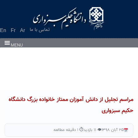
Ski
t
conten
تماس با ما
En
Fr
Ar
MENU
مراسم تجلیل از دانش آموزان ممتاز خانواده بزرگ دانشگاه
حکیم سبزواری
۲۵ آبان ۱۳۹۸
👁 ۱۱ بازدید
⏱ ۱ دقیقه مطالعه