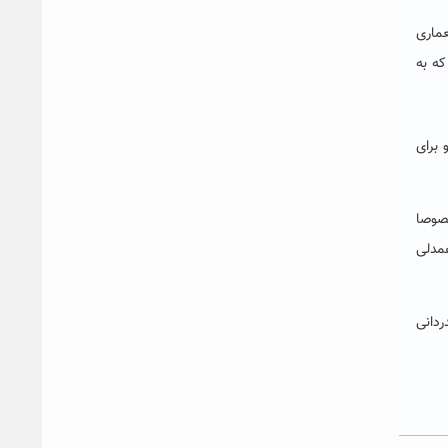
ست دانشکده معماری
که به
شکر کرده و برای
صوصا
همدلی
ردانی