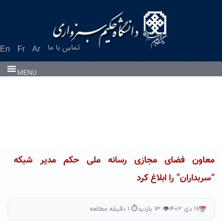
Ski
t
conten
تماس با ما
En
Fr
Ar
MENU
معاون فضای مجازی رسانه ملی حکم مدیر شبکه
“سربداران” را ابلاغ کرد
۱۹ دی ۱۴۰۲
👁 ۱۳ بازدید
⏱ ۱ دقیقه مطالعه