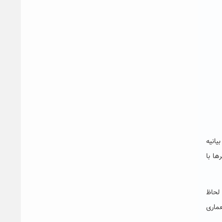
یانیه
ها با
 لحاظ
عماری