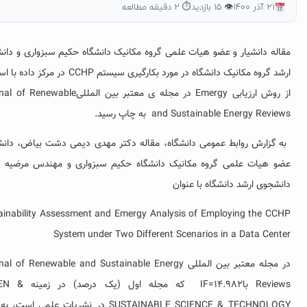
۱۴۰
👁 ۱۵ بازدید
⏱ ۲ دقیقه مطالعه
 دانشیار و عضو هیات علمی گروه مکانیک دانشگاه حکیم سبزواری و دانشجوی
روه مکانیک دانشگاه در مورد
بکارگیری سیستم
CCHP
در مرکز داده با استفاده
ش ارزیابی
Emergy
در
مجله ی معتبر بین المللی
Journal of Renewable
and Sustainable Energy Re
به چاپ رسید.
زارش روابط عمومی دانشگاه، مقاله دکتر مهدی دیمی دشت بیاض، دانشیار و
یات علمی گروه مکانیک دانشگاه حکیم سبزواری و مهندس مرضیه نورانی
ی ارشد دانشگاه با عنوان
Sustainability Assessment and Emergy Analysis of Employing the
System under Two Different Scenarios in a Data C
له معتبر بین المللی
Journal of Renewable and Sustainable Energy
Re
با
IF=14.982
که مجله اول (یک درصد) در زمینه
GREEN &
SUSTAINABLE SCIENCE & TECHNO
در نشریات علمی است، به چاپ