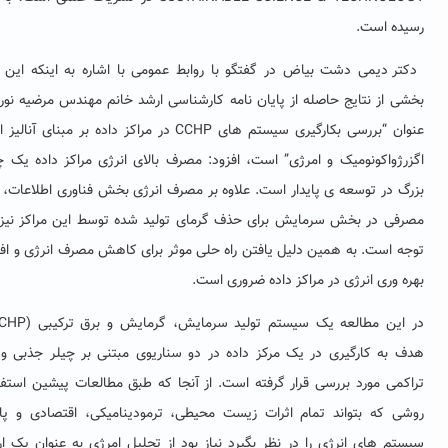
 است
.
 دیمی دشت بیاض در گفتگو با روابط عمومی با اشاره به اینکه این مقاله
از نتایج حاصله از پایان نامه کارشناسی ارشد خانم مهندس مرضیه نورانی با
 “بررسی بکارگیری سیستم های
CCHP
در مراکز داده بر مبنای آنالیز انرژی،
واکونومیک و امرژی” است، افزود:
مصرف بالای انرژی مراکز داده یک چالش
در توسعه ی پایدار است. علاوه بر مصرف انرژی بخش فناوری اطلاعات، انرژی
 در بخش سرمایش برای حذف گرمای تولید شده توسط این مراکز نیز قابل
است. به همین دلیل یافتن راه حلی موثر برای کاهش مصرف انرژی و افزایش
ری انرژی در مراکز داده ضروری است.
ن مطالعه یک سیستم تولید سرمایش، گرمایش و برق ترکیبی (
CCHP
) با
ه کارگیری در یک مرکز داده در دو سناریوی مبتنی بر چیلر جذبی و چیلر
ی مورد بررسی قرار گرفته است. از آنجا که طبق مطالعات پیشین استفاده از
که بتواند تمام اثرات زیست محیطی، ترمودینامیکی، اقتصادی و پایداری
های انرژی را در نظر بگیرد نیاز بود از تحلیل امرژی به عنوان یک ارزیابی