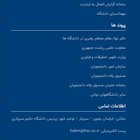
مانه گزارش اتصال به اینترنت
مانسرای دانشگاه
وند ها
تر نهاد مقام معظم رهبری در دانشگاه ها
اونت علمی ریاست جمهوری
ارت علوم، تحقیقات و فناوری
زمان امور دانشجویان
دوق رفاه دانشجویان
مانه حامیان صندوق رفاه دانشجویان
یر دانشگاههای دولتی
لاعات تماس
انی:
خراسان رضوی – سبزوار – توحید شهر- پردیس دانشگاه حکیم سبزواری
ت الکترونیکی:
hakim@hsu.ac.ir