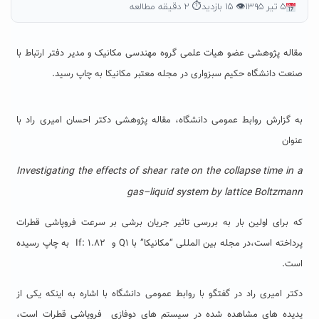
۵ تیر ۱۳۹۵
👁 ۱۵ بازدید
⏱ ۲ دقیقه مطالعه
مقاله پژوهشی عضو هیات علمی گروه مهندسی مکانیک و مدیر دفتر ارتباط با
صنعت دانشگاه حکیم سبزواری در مجله معتبر مکانیکا به چاپ رسید.
به گزارش روابط عمومی دانشگاه، مقاله پژوهشی دکتر احسان امیری راد با
عنوان
Investigating the effects of shear rate on the collapse time in a
gas–liquid system by lattice Boltzmann
که برای اولین بار به بررسی تاثیر جریان برشی بر سرعت فروپاشی قطرات
پرداخته است،در مجله بین المللی “مکانیکا” با Q1 و If: 1.82 به چاپ رسیده
است.
دکتر امیری راد در گفتگو با روابط عمومی دانشگاه با اشاره به اینکه یکی از
پدیده های مشاهده شده در سیستم های دوفازی فروپاشی قطرات است،