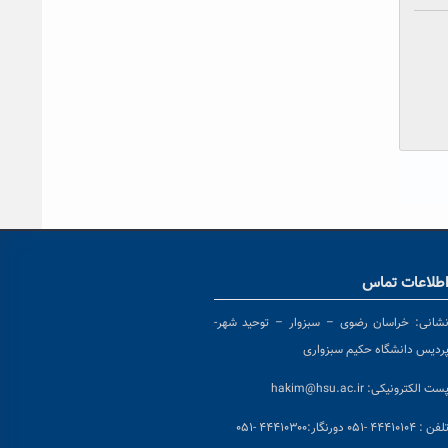
طلاعات تماس
شانی:
خراسان رضوی – سبزوار – توحید شهر-
ردیس دانشگاه حکیم سبزواری
ست الکترونیکی:
hakim@hsu.ac.ir
لفن : ۴۴۴۱۰۱۰۴ -۰۵۱
دورنگار:۴۴۴۱۰۳۰۰ -۰۵۱