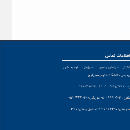
طلاعات تماس
شانی:
خراسان رضوی – سبزوار – توحید شهر-
ردیس دانشگاه حکیم سبزواری
ست الکترونیکی:
hakim@hsu.ac.ir
لفن : ۴۴۴۱۰۱۰۴ -۰۵۱
دورنگار:۴۴۴۱۰۳۰۰ -۰۵۱
د
پستی:۹۶۱۷۹۷۶۴۸۷ صندوق پستی:۳۹۷