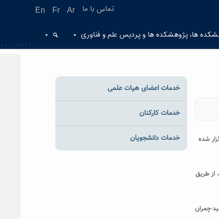
تماس با ما
En
Fr
Ar
شکده ها، پژوهشکده ها و پردیس علم و فناوری
خدمات اعضای هیات علمی
خدمات کارکنان
خدمات دانشجویان
زار شده
 از طریق
یست مؤسسات همکار و شیوه‌نامه اجرایی، به آدرس https://bmn.ir/طرح-شهید-چمران