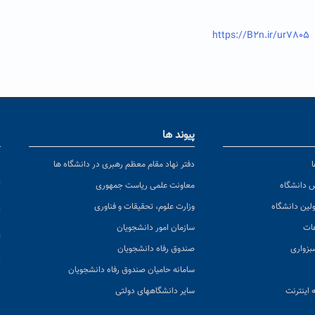
https://B2n.ir/ur7805
پیوند ها
ا
ن
دفتر نهاد مقام معظم رهبری در دانشگاه ها
پ
س دانشگاه
معاونت علمی ریاست جمهوری
ولین دانشگاه
وزارت علوم، تحقیقات و فناوری
پ
عات
سازمان امور دانشجویان
ت
بزواری
صندوق رفاه دانشجویان
ک
سامانه حامیان صندوق رفاه دانشجویان
 اینترنت
سایر دانشگاههای دولتی