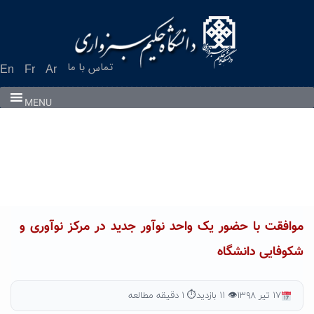
Ski
t
conten
تماس با ما
En
Fr
Ar
MENU
موافقت با حضور یک واحد نوآور جدید در مرکز نوآوری و
شکوفایی دانشگاه
۱۷ تیر ۱۳۹۸
👁 ۱۱ بازدید
⏱ ۱ دقیقه مطالعه