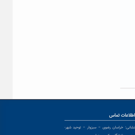
طلاعات تماس
شانی:
خراسان رضوی – سبزوار – توحید شهر-