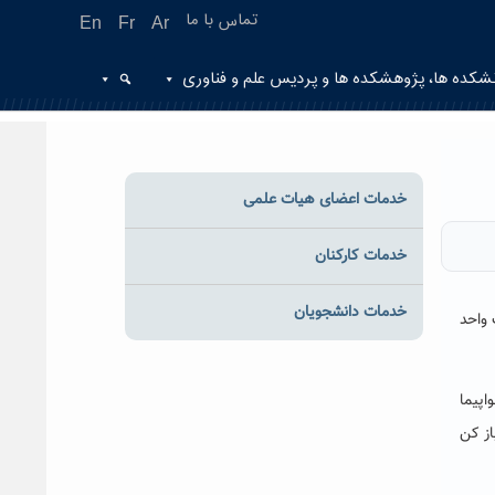
تماس با ما
En
Fr
Ar
شکده ها، پژوهشکده ها و پردیس علم و فناوری
خدمات اعضای هیات علمی
خدمات کارکنان
خدمات دانشجویان
رکز رشد و یک واحد
ت با حضور شرکت دانش بنیان سازه مرکب سبک سپاهان با ایده محوری” ساخت ملخ موتور hp 100 هواپیما
از کن