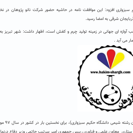
 سبزواری افزود: این موافقت نامه در حاشیه حضور شرکت نانو پژوهان در نخ
ربایجان شرقی به امضا رسید.
حب آوازه ای جهانی در زمینه تولید چرم و کفش است، اظهار داشت: شهر تبریز به
 می آید .
گفتنی است شرکت نانو پژوهان حکیم (متشکل از دان
ر ستاری معاون علمی و فناوری رییس‌ جمهوری امیر سرتیپ حاتمی وزیر دفاع درنما