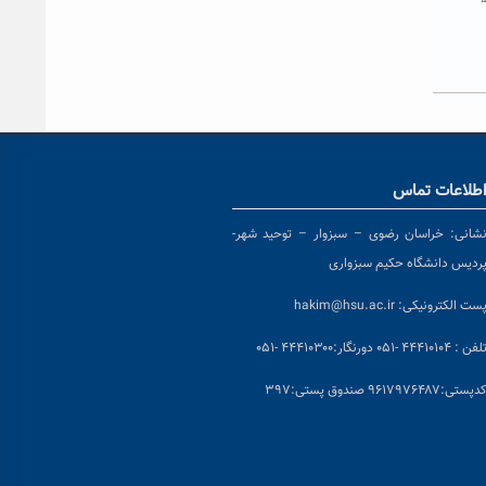
طلاعات تماس
شانی:
خراسان رضوی – سبزوار – توحید شهر-
ردیس دانشگاه حکیم سبزواری
ست الکترونیکی:
hakim@hsu.ac.ir
لفن : ۴۴۴۱۰۱۰۴ -۰۵۱
دورنگار:۴۴۴۱۰۳۰۰ -۰۵۱
د
پستی:۹۶۱۷۹۷۶۴۸۷ صندوق پستی:۳۹۷