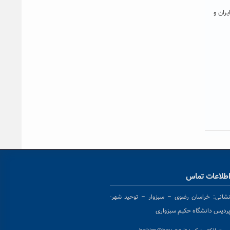
ران و
طلاعات تماس
شانی:
خراسان رضوی – سبزوار – توحید شهر-
ردیس دانشگاه حکیم سبزواری