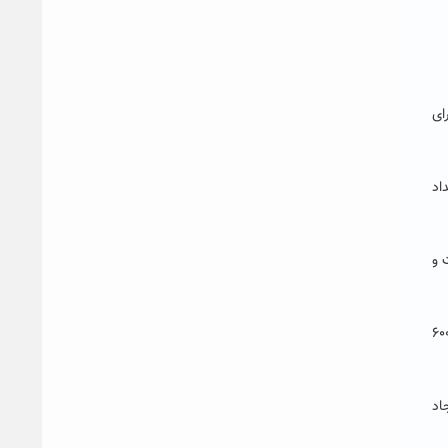
ای
اد
 و
زواری همچنین از موافقت ایجاد مرکز نوآوری و شکوفایی از سوی معاونت علمی ریاست جمهوری و تخصیص اعتبار ۶۰۰
اد