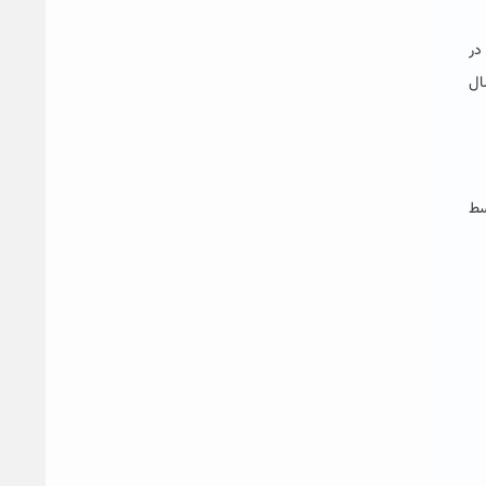
حصیل هشت هزار و ۴۳۶ دانشجو در
 سال
توسط