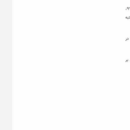
معاون آموزش و تحصیلات تکمیلی دانشگاه حکیم سبزواری نیز در این نشست با اشاره به ارتقای اعضای هیات علمی این دانشگاه در سال ۹۷،
لمی از مرتبه
 در
بر