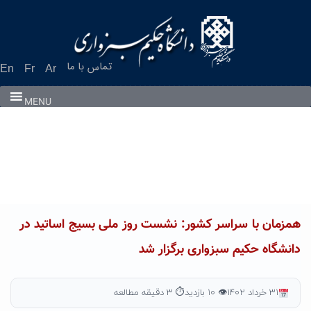
Ski
t
conten
تماس با ما
En
Fr
Ar
MENU
همزمان با سراسر کشور: نشست روز ملی بسیج اساتید در
دانشگاه حکیم سبزواری برگزار شد
۳۱ خرداد ۱۴۰۲
👁 ۱۰ بازدید
⏱ ۳ دقیقه مطالعه