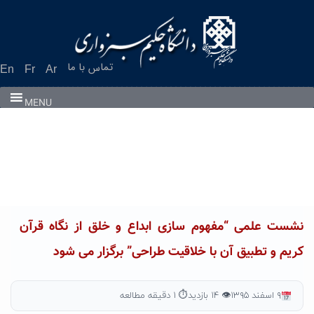
Ski
t
conten
تماس با ما
En
Fr
Ar
MENU
نشست علمی “مفهوم سازی ابداع و خلق از نگاه قرآن
کریم و تطبیق آن با خلاقیت طراحی” برگزار می شود
۹ اسفند ۱۳۹۵
👁 ۱۴ بازدید
⏱ ۱ دقیقه مطالعه