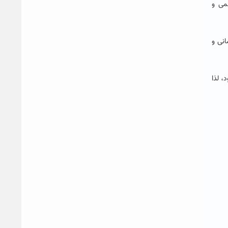
می و
نی و
، لذا