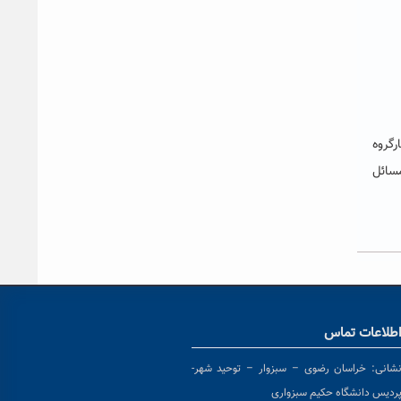
رگروه
مسائل
طلاعات تماس
شانی:
خراسان رضوی – سبزوار – توحید شهر-
ردیس دانشگاه حکیم سبزواری