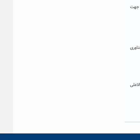
م جهت
ناوری
اعلی