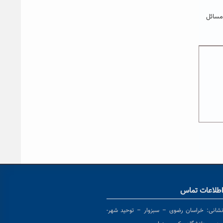
مسائل
طلاعات تماس
شانی:
خراسان رضوی – سبزوار – توحید شهر-