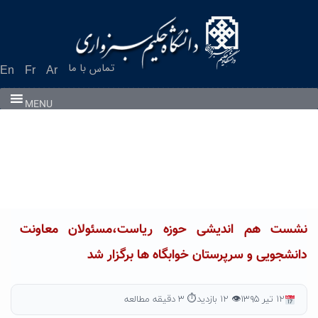
Ski
t
conten
تماس با ما
En
Fr
Ar
MENU
نشست هم اندیشی حوزه ریاست،مسئولان معاونت
دانشجویی و سرپرستان خوابگاه ها برگزار شد
۱۲ تیر ۱۳۹۵
👁 ۱۲ بازدید
⏱ ۳ دقیقه مطالعه