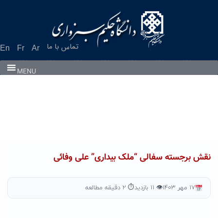
Ski
t
conten
تماس با ما
En
Fr
Ar
MENU
نقش برجسته سفالی “ملک بیداری” علی وفائی
۱۷ مهر ۱۴۰۳
👁 ۱۱ بازدید
⏱ ۲ دقیقه مطالعه