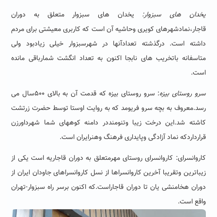
یخدان های سبزوار:
یخدان های سبزوار متعلق به دوران
قاجار،نمادشهرهای کویری وحاشیه آن است که کاربری معیشتی برای مردم
داشته است. درگذشته تعدادآنها در شهرسبزوار خیلی زیادبود ولی
متاسفانه باتخریب های نابجا اکنون به تعداد انگشت شمارباقی مانده
است.
سرو روستای بیزه
: سرو روستای بیزه که قدمت آن به بالای ۵۰۰سال می
رسد.معروف به بچه سرو فریومد که به روایت اوستا توسط حضرت زرتشت
کاشته شد.این درخت زیبا وتنومنددر دامنه کوههای شما شهرداورزن
قرارداردکه نماد آزادگی وپایداری فرهنگ وهنرایران است.
کاروانسرای: کاروانسرای روستای مهرمتعلق به دوران قاجاریه است یکی از
زیباترین وتقریبا آخرین کاروانسراها از نسل کاروانسراهای جاودان ایران از
دوران هخامنشی یان تا دوران قاجاراست.که اکنون برسر راه سبزوار-تهران
واقع است.