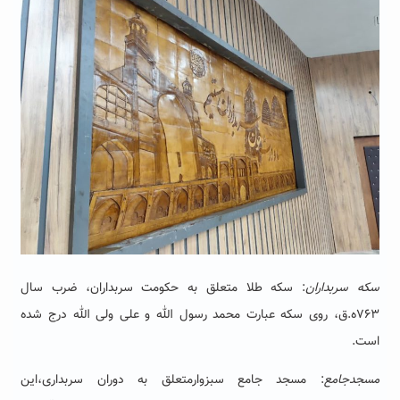
سکه سربداران
: سکه طلا متعلق به حکومت سربداران، ضرب سال
۷۶۳ه.ق، روی سکه عبارت محمد رسول الله و علی ولی الله درج شده
است.
مسجدجامع
: مسجد جامع سبزوارمتعلق به دوران سربداری،این