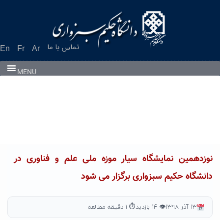
Ski
t
conten
تماس با ما
En
Fr
Ar
MENU
نوزدهمین نمایشگاه سیار موزه ملی علم و فناوری در
دانشگاه حکیم سبزواری برگزار می شود
۱۳ آذر ۱۳۹۸
👁 ۱۴ بازدید
⏱ ۱ دقیقه مطالعه