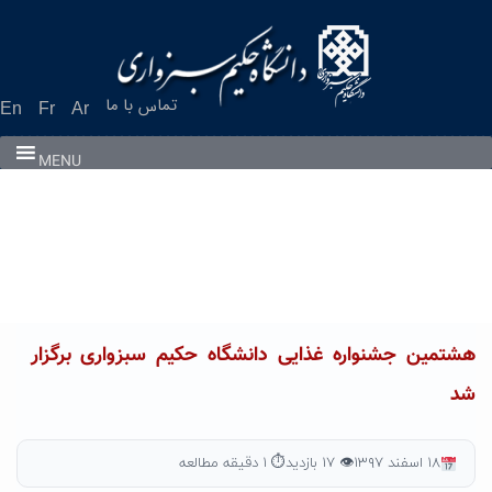
Ski
t
conten
تماس با ما
En
Fr
Ar
MENU
هشتمین جشنواره غذایی دانشگاه حکیم سبزواری برگزار
شد
۱۸ اسفند ۱۳۹۷
👁 ۱۷ بازدید
⏱ ۱ دقیقه مطالعه