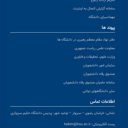
تکریم ارباب رجوع
سامانه گزارش اتصال به اینترنت
مهمانسرای دانشگاه
پیوند ها
دفتر نهاد مقام معظم رهبری در دانشگاه ها
معاونت علمی ریاست جمهوری
وزارت علوم، تحقیقات و فناوری
سازمان امور دانشجویان
صندوق رفاه دانشجویان
سامانه حامیان صندوق رفاه دانشجویان
سایر دانشگاههای دولتی
اطلاعات تماس
نشانی:
خراسان رضوی – سبزوار – توحید شهر- پردیس دانشگاه حکیم سبزواری
پست الکترونیکی:
hakim@hsu.ac.ir