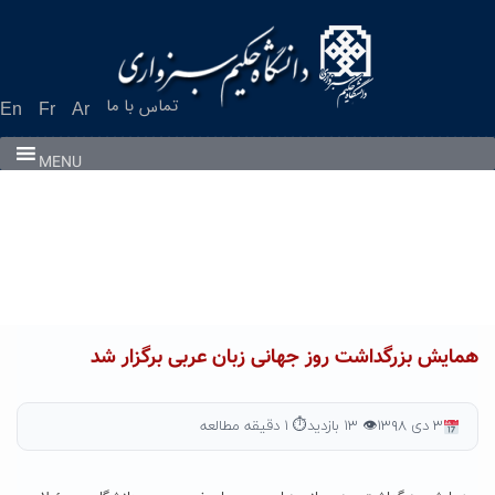
Ski
t
conten
تماس با ما
En
Fr
Ar
MENU
همایش بزرگداشت روز جهانی زبان عربی برگزار شد
۳ دی ۱۳۹۸
👁 ۱۳ بازدید
⏱ ۱ دقیقه مطالعه