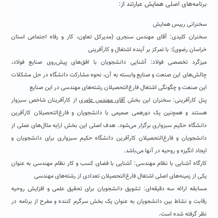
برنامه‌های اصلی همایش عبارتند از:
سخنرانی رییس همایش
سخنران کلیدی: آقای مهندس سنجری (مدیرکل تعاون، کار و رفاه اجتماعی استان
خراسان رضوی): با تمرکز بر آینده اشتغال و کارآفرینی
میزگرد تخصصی فولاد: آشنایی دانشجویان با افق‌های پیش‌روی صنایع فولاد،
چالش‌های این صنعت و صنایع وابسته به آن، نحوه مشارکت دانشگاه در حل مشکلات
این صنعت و چگونگی اشتغال فارغ‌التحصیلان رشته‌های مهندسی در این صنایع
پنل کارآفرینی: سخنران این بخش
آقای مهندس عامری
از کارآفرینان شاخص سبزوار
هستند و همچنین یک دورهمی صمیمی با دانشجویان و فارغ‌التحصیلان کارآفرین
دانشگاه حکیم سبزواری برگزار می‌شود. هدف اصلی این بخش ارایه مثال‌های عملی از
دانشجویان و فارغ‌التحصیلان کارآفرین دانشگاه حکیم سبزواری برای دانشجویان و
ایجاد انگیزه و روحیه در آنها می‌باشد.
کارگاه آشنایی با نظام مهندسی: آشنایی با فضای کسب و کار نظام مهندسی به عنوان
یکی از زمینه‌های اصلی اشتغال فارغ‌التحصیلان تعدادی از رشته‌های مهندسی
مسابقه ارائه سه دقیقه‌ای: تشویق دانشجویان برای تحقیق علمی و افزایش روحیه
رقابت و نشاط بین دانشجویان به عنوان یک بخش سرگرم کننده و مفرح از برنامه در
نظر گرفته شده است.