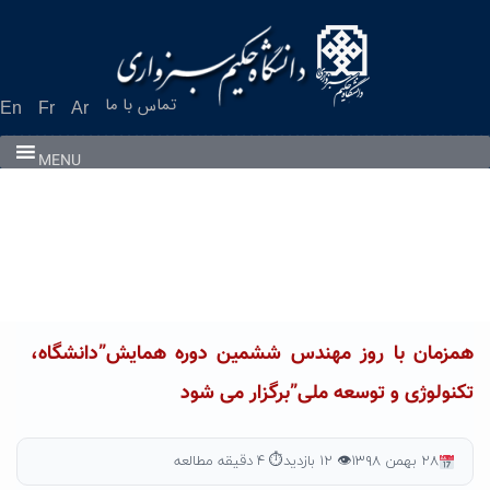
Ski
t
conten
تماس با ما
En
Fr
Ar
MENU
همزمان با روز مهندس ششمین دوره همایش”دانشگاه،
تکنولوژی و توسعه ملی”برگزار می شود
۲۸ بهمن ۱۳۹۸
👁 ۱۲ بازدید
⏱ ۴ دقیقه مطالعه