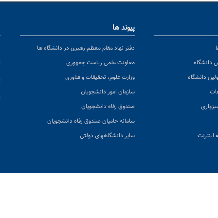
پیوند ها
ا
ن
دفتر نهاد مقام معظم رهبری در دانشگاه ها
پ
س دانشگاه
معاونت علمی ریاست جمهوری
ولین دانشگاه
وزارت علوم، تحقیقات و فناوری
پ
عات
سازمان امور دانشجویان
ت
بزواری
صندوق رفاه دانشجویان
ک
سامانه حامیان صندوق رفاه دانشجویان
 اینترنت
سایر دانشگاههای دولتی
ید کل سایت:
|
اخبار منتشر شده:
|
آخرین بروزرسانی:
۶۸۳,۵۱۰
۶۹۱۰
۱۸ مرداد ۱۴۰۵
برای دانشگاه حکیم سبزواری محفوظ است و استفاده از مطالب با ذکر منبع مطالب 