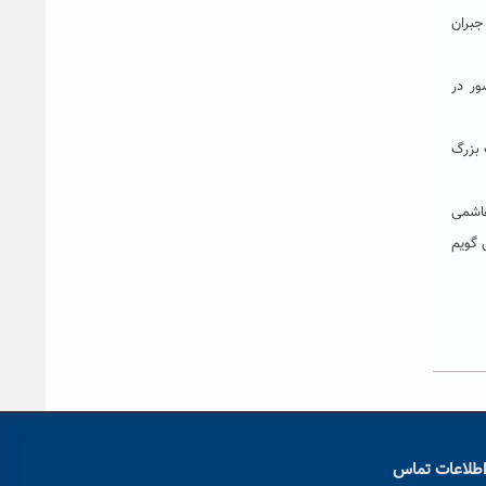
جبران
ور در
 بزرگ
هاشمی
 گویم
طلاعات تماس